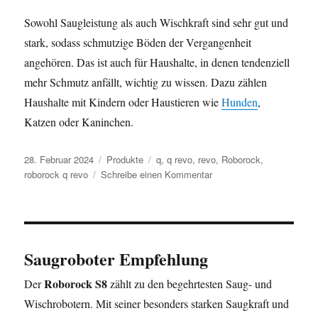
Sowohl Saugleistung als auch Wischkraft sind sehr gut und
stark, sodass schmutzige Böden der Vergangenheit
angehören. Das ist auch für Haushalte, in denen tendenziell
mehr Schmutz anfällt, wichtig zu wissen. Dazu zählen
Haushalte mit Kindern oder Haustieren wie
Hunden
,
Katzen oder Kaninchen.
Veröffentlicht
Kategorien
Schlagwörter
28. Februar 2024
Produkte
q
,
q revo
,
revo
,
Roborock
,
am
zu
roborock q revo
Schreibe einen Kommentar
Roborock
Q
Revo
Saugroboter Empfehlung
Roborock S8
Der
zählt zu den begehrtesten Saug- und
Wischrobotern. Mit seiner besonders starken Saugkraft und