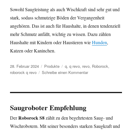
Sowohl Saugleistung als auch Wischkraft sind sehr gut und
stark, sodass schmutzige Böden der Vergangenheit
angehören. Das ist auch für Haushalte, in denen tendenziell
mehr Schmutz anfällt, wichtig zu wissen. Dazu zählen
Haushalte mit Kindern oder Haustieren wie
Hunden
,
Katzen oder Kaninchen.
Veröffentlicht
Kategorien
Schlagwörter
28. Februar 2024
Produkte
q
,
q revo
,
revo
,
Roborock
,
am
zu
roborock q revo
Schreibe einen Kommentar
Roborock
Q
Revo
Saugroboter Empfehlung
Roborock S8
Der
zählt zu den begehrtesten Saug- und
Wischrobotern. Mit seiner besonders starken Saugkraft und