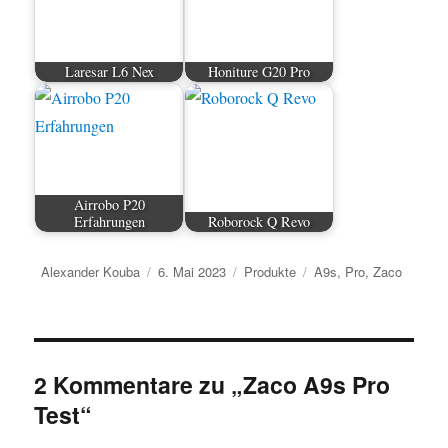
Laresar L6 Nex
Honiture G20 Pro
Airrobo P20
Erfahrungen
Roborock Q Revo
Autor
Veröffentlicht
Kategorien
Schlagwörter
Alexander Kouba
6. Mai 2023
Produkte
A9s
,
Pro
,
Zaco
am
2 Kommentare zu „Zaco A9s Pro
Test“