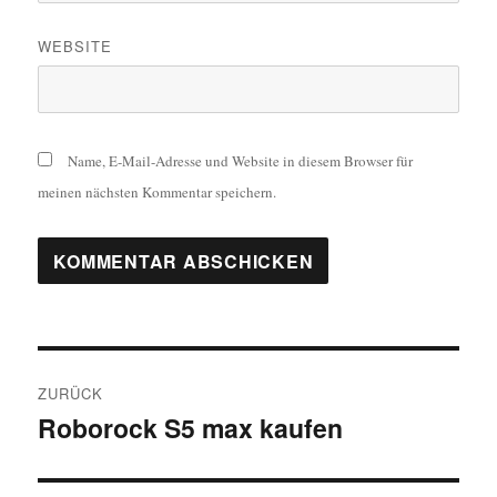
WEBSITE
Name, E-Mail-Adresse und Website in diesem Browser für
meinen nächsten Kommentar speichern.
Beitragsnavigation
ZURÜCK
Roborock S5 max kaufen
Vorheriger
Beitrag: