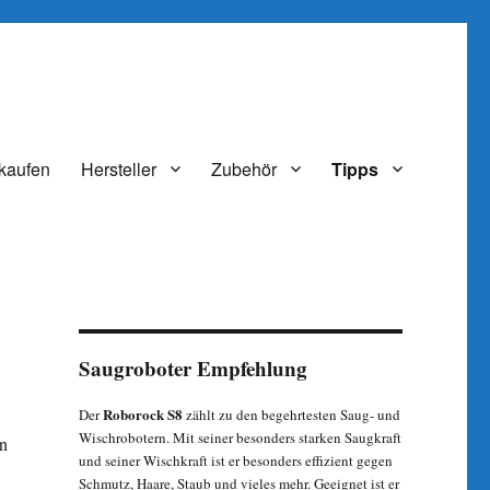
kaufen
Hersteller
Zubehör
Tipps
Saugroboter Empfehlung
Roborock S8
Der
zählt zu den begehrtesten Saug- und
Wischrobotern. Mit seiner besonders starken Saugkraft
en
und seiner Wischkraft ist er besonders effizient gegen
Schmutz, Haare, Staub und vieles mehr. Geeignet ist er