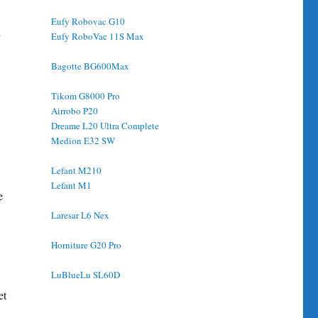
Eufy Robovac G10
u
Eufy RoboVac 11S Max
Bagotte BG600Max
Tikom G8000 Pro
Airrobo P20
Dreame L20 Ultra Complete
Medion E32 SW
Lefant M210
Lefant M1
e
Laresar L6 Nex
Horniture G20 Pro
LuBlueLu SL60D
et