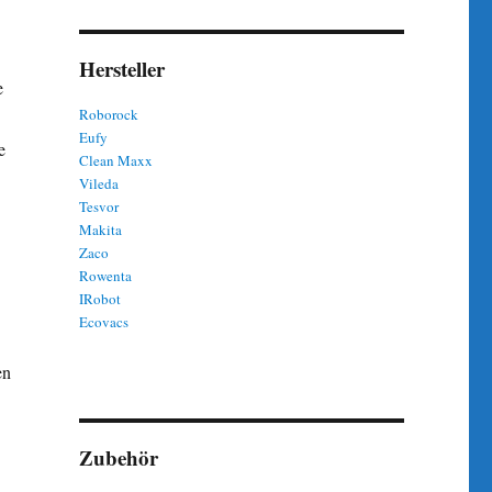
Hersteller
e
Roborock
Eufy
e
Clean Maxx
Vileda
Tesvor
Makita
Zaco
Rowenta
IRobot
Ecovacs
en
Zubehör