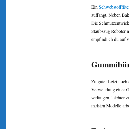
Ein
Schwebstofffilte
auffängt. Neben Bakt
Die Schmutzentwickl
Staubsaug Roboter mi
empfindlich du auf v
Gummibür
Zu guter Letzt noch e
Verwendung einer Gum
verfangen, leichter z
meisten Modelle arbe