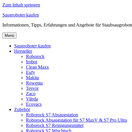
Zum Inhalt springen
Saugroboter kaufen
Informationen, Tipps, Erfahrungen und Angebote für Staubsaugrobot
Menü
Saugroboter kaufen
Hersteller
Roborock
Irobot
Clean Maxx
Eufy
Makita
Rowenta
Tesvor
Zaco
Vileda
Ecovacs
Zubehör
Roborock S7 Absaugstation
Roborock Absaugstation für S7 MaxV & S7 Pro Ultra
Roborock S7 Reinigungsmittel
Roborock S7 Wischtuch