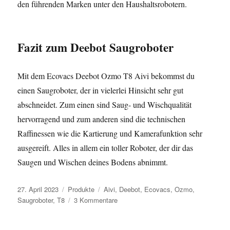
den führenden Marken unter den Haushaltsrobotern.
Fazit zum Deebot Saugroboter
Mit dem Ecovacs Deebot Ozmo T8 Aivi bekommst du
einen Saugroboter, der in vielerlei Hinsicht sehr gut
abschneidet. Zum einen sind Saug- und Wischqualität
hervorragend und zum anderen sind die technischen
Raffinessen wie die Kartierung und Kamerafunktion sehr
ausgereift. Alles in allem ein toller Roboter, der dir das
Saugen und Wischen deines Bodens abnimmt.
Veröffentlicht
Kategorien
Schlagwörter
27. April 2023
Produkte
Aivi
,
Deebot
,
Ecovacs
,
Ozmo
,
am
zu
Saugroboter
,
T8
3 Kommentare
Deebot
Saugroboter