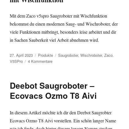
Mit dem Zaco v5spro Saugroboter mit Wischfunktion
bekommst du einen modernen Saug- und Wischroboter, der
viele Funktionen mitbringt, besonders leise arbeitet und dir
in Sachen Sauberkeit viel Arbeit abnehmen wird.
Veröffentlicht
Kategorien
Schlagwörter
27. April 2023
Produkte
Saugroboter
,
Wischroboter
,
Zaco.
am
zu
V5SPro
4 Kommentare
Zaco
v5spro
Saugroboter
Deebot Saugroboter –
mit
Wischfunktion
Ecovacs Ozmo T8 Aivi
In diesem Artikel möchte ich dir den Deebot Saugrobter
Ecovacs Ozmo T8 Aivi vorstellen. Ein schön langer Name
wie ich finde, doch hinter diesem langen Namen stecken