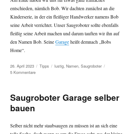
entschieden, nämlich Bob. Wir dachten zunächst an die
Kinderserie, in der ein fleißiger Handwerker namens Bob
seine Arbeit verrichtet. Unser Saugroboter sollte ebenfalls
fleißig seine Arbeit machen und darum tauften wir ihn auf
den Namen Bob. Seine
Garage
heißt demnach „Bobs
Home“.
Veröffentlicht
Kategorien
Schlagwörter
26. April 2023
Tipps
lustig
,
Namen
,
Saugroboter
am
zu
5 Kommentare
Saugroboter
Namen
Saugroboter Garage selber
bauen
Selber nicht mehr staubsaugen zu müssen ist an sich eine
tolle Sache, doch wenn es um die Frage geht, wo der kleine