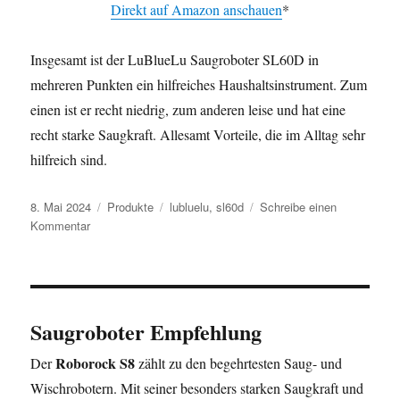
Direkt auf Amazon anschauen
*
Insgesamt ist der LuBlueLu Saugroboter SL60D in
mehreren Punkten ein hilfreiches Haushaltsinstrument. Zum
einen ist er recht niedrig, zum anderen leise und hat eine
recht starke Saugkraft. Allesamt Vorteile, die im Alltag sehr
hilfreich sind.
Veröffentlicht
Kategorien
Schlagwörter
8. Mai 2024
Produkte
lubluelu
,
sl60d
Schreibe einen
am
zu
Kommentar
LuBlueLu
Saugroboter
SL60D
Saugroboter Empfehlung
Roborock S8
Der
zählt zu den begehrtesten Saug- und
Wischrobotern. Mit seiner besonders starken Saugkraft und