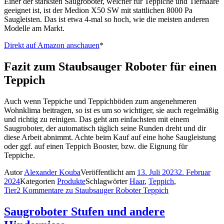
Einer der stärksten Saugroboter, welcher für Teppiche und Tierhaare
geeignet ist, ist der Medion X50 SW mit stattlichen 8000 Pa
Saugleisten. Das ist etwa 4-mal so hoch, wie die meisten anderen
Modelle am Markt.
Direkt auf Amazon anschauen
*
Fazit
zum Staubsauger Roboter für einen
Teppich
Auch wenn Teppiche und Teppichböden zum angenehmeren
Wohnklima beitragen, so ist es um so wichtiger, sie auch regelmäßig
und richtig zu reinigen. Das geht am einfachsten mit einem
Saugroboter, der automatisch täglich seine Runden dreht und dir
diese Arbeit abnimmt. Achte beim Kauf auf eine hohe Saugleistung
oder ggf. auf einen Teppich Booster, bzw. die Eignung für
Teppiche.
Autor
Alexander Kouba
Veröffentlicht am
13. Juli 2023
2. Februar
2024
Kategorien
Produkte
Schlagwörter
Haar
,
Teppich
,
Tier
2 Kommentare
zu Staubsauger Roboter Teppich
Saugroboter Stufen und andere