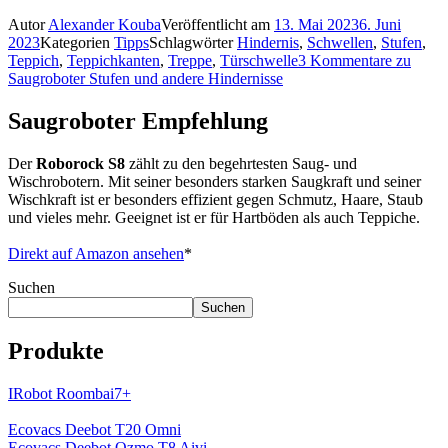
Autor
Alexander Kouba
Veröffentlicht am
13. Mai 2023
6. Juni
2023
Kategorien
Tipps
Schlagwörter
Hindernis
,
Schwellen
,
Stufen
,
Teppich
,
Teppichkanten
,
Treppe
,
Türschwelle
3 Kommentare
zu
Saugroboter Stufen und andere Hindernisse
Saugroboter Empfehlung
Der
Roborock S8
zählt zu den begehrtesten Saug- und
Wischrobotern. Mit seiner besonders starken Saugkraft und seiner
Wischkraft ist er besonders effizient gegen Schmutz, Haare, Staub
und vieles mehr. Geeignet ist er für Hartböden als auch Teppiche.
Direkt auf Amazon ansehen
*
Suchen
Suchen
Produkte
IRobot Roombai7+
Ecovacs Deebot T20 Omni
Ecovacs Deebot Ozmo T8 Aivi