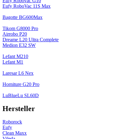
Eufy Robovac G10
Eufy RoboVac 11S Max
Bagotte BG600Max
Tikom G8000 Pro
Airrobo P20
Dreame L20 Ultra Complete
Medion E32 SW
Lefant M210
Lefant M1
Laresar L6 Nex
Horniture G20 Pro
LuBlueLu SL60D
Hersteller
Roborock
Eufy
Clean Maxx
Vileda