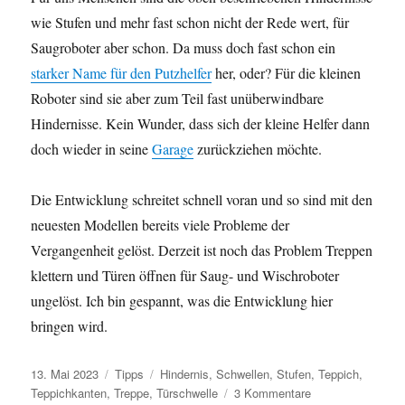
wie Stufen und mehr fast schon nicht der Rede wert, für
Saugroboter aber schon. Da muss doch fast schon ein
starker Name für den Putzhelfer
her, oder? Für die kleinen
Roboter sind sie aber zum Teil fast unüberwindbare
Hindernisse. Kein Wunder, dass sich der kleine Helfer dann
doch wieder in seine
Garage
zurückziehen möchte.
Die Entwicklung schreitet schnell voran und so sind mit den
neuesten Modellen bereits viele Probleme der
Vergangenheit gelöst. Derzeit ist noch das Problem Treppen
klettern und Türen öffnen für Saug- und Wischroboter
ungelöst. Ich bin gespannt, was die Entwicklung hier
bringen wird.
Veröffentlicht
Kategorien
Schlagwörter
13. Mai 2023
Tipps
Hindernis
,
Schwellen
,
Stufen
,
Teppich
,
am
zu
Teppichkanten
,
Treppe
,
Türschwelle
3 Kommentare