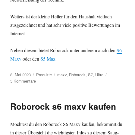
Weiters ist der kleine Helfer für den Haushalt vielfach
ausgezeichnet und hat sehr viele positive Bewertungen im
Internet.
Neben diesem bietet Roborock unter anderem auch den
S6
Maxv
oder den
S5 Max
.
Veröffentlicht
Kategorien
Schlagwörter
8. Mai 2023
Produkte
maxv
,
Roborock
,
S7
,
Ultra
am
zu
5 Kommentare
Saugroboter
Roborock
s7
Roborock s6 maxv kaufen
maxv
Ultra
Möchtest du den Roborock S6 Maxv kaufen, bekommst du
in dieser Übersicht die wichtigsten Infos zu diesem Saug-