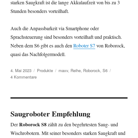
starken Saugkraft ist die lange Akkulaufzeit von bis zu 3
Stunden besonders vorteilhaft.
Auch die Anpassbarkeit via Smartphone oder
Sprachsteuerung sind besonders vorteilhaft und praktisch.
Neben dem S6 gibt es auch den
Roboter S7
von Roborock,
quasi das Nachfolgermodell.
Veröffentlicht
Kategorien
Schlagwörter
4. Mai 2023
Produkte
maxv
,
Reihe
,
Roborock
,
S6
am
zu
4 Kommentare
Roborock
s6
maxv
kaufen
Saugroboter Empfehlung
Roborock S8
Der
zählt zu den begehrtesten Saug- und
Wischrobotern. Mit seiner besonders starken Saugkraft und