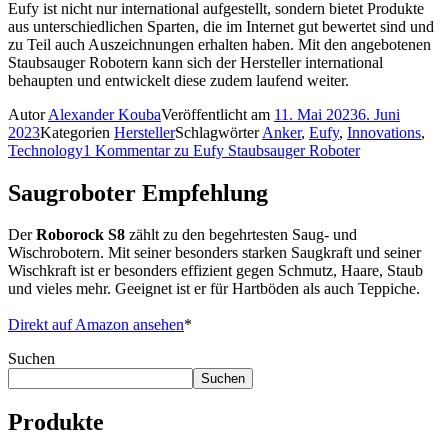
Eufy ist nicht nur international aufgestellt, sondern bietet Produkte
aus unterschiedlichen Sparten, die im Internet gut bewertet sind und
zu Teil auch Auszeichnungen erhalten haben. Mit den angebotenen
Staubsauger Robotern kann sich der Hersteller international
behaupten und entwickelt diese zudem laufend weiter.
Autor
Alexander Kouba
Veröffentlicht am
11. Mai 2023
6. Juni
2023
Kategorien
Hersteller
Schlagwörter
Anker
,
Eufy
,
Innovations
,
Technology
1 Kommentar
zu Eufy Staubsauger Roboter
Saugroboter Empfehlung
Der
Roborock S8
zählt zu den begehrtesten Saug- und
Wischrobotern. Mit seiner besonders starken Saugkraft und seiner
Wischkraft ist er besonders effizient gegen Schmutz, Haare, Staub
und vieles mehr. Geeignet ist er für Hartböden als auch Teppiche.
Direkt auf Amazon ansehen
*
Suchen
Suchen
Produkte