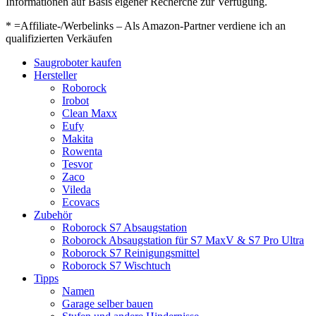
Informationen auf Basis eigener Recherche zur Verfügung.
* =Affiliate-/Werbelinks – Als Amazon-Partner verdiene ich an
qualifizierten Verkäufen
Saugroboter kaufen
Hersteller
Roborock
Irobot
Clean Maxx
Eufy
Makita
Rowenta
Tesvor
Zaco
Vileda
Ecovacs
Zubehör
Roborock S7 Absaugstation
Roborock Absaugstation für S7 MaxV & S7 Pro Ultra
Roborock S7 Reinigungsmittel
Roborock S7 Wischtuch
Tipps
Namen
Garage selber bauen