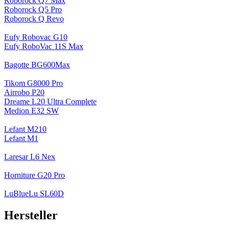
Roborock Q7 Max
Roborock Q5 Pro
Roborock Q Revo
Eufy Robovac G10
Eufy RoboVac 11S Max
Bagotte BG600Max
Tikom G8000 Pro
Airrobo P20
Dreame L20 Ultra Complete
Medion E32 SW
Lefant M210
Lefant M1
Laresar L6 Nex
Horniture G20 Pro
LuBlueLu SL60D
Hersteller