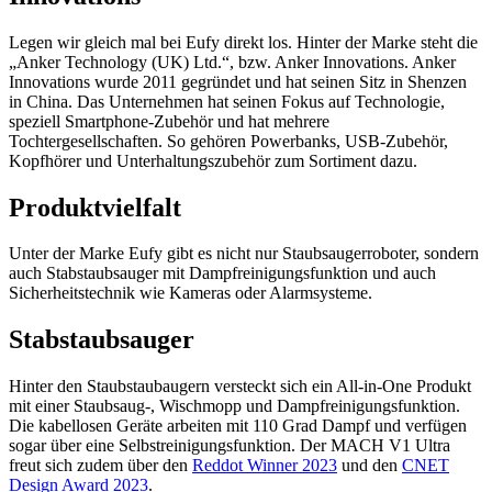
Legen wir gleich mal bei Eufy direkt los. Hinter der Marke steht die
„Anker Technology (UK) Ltd.“, bzw. Anker Innovations. Anker
Innovations wurde 2011 gegründet und hat seinen Sitz in Shenzen
in China. Das Unternehmen hat seinen Fokus auf Technologie,
speziell Smartphone-Zubehör und hat mehrere
Tochtergesellschaften. So gehören Powerbanks, USB-Zubehör,
Kopfhörer und Unterhaltungszubehör zum Sortiment dazu.
Produktvielfalt
Unter der Marke Eufy gibt es nicht nur Staubsaugerroboter, sondern
auch Stabstaubsauger mit Dampfreinigungsfunktion und auch
Sicherheitstechnik wie Kameras oder Alarmsysteme.
Stabstaubsauger
Hinter den Staubstaubaugern versteckt sich ein All-in-One Produkt
mit einer Staubsaug-, Wischmopp und Dampfreinigungsfunktion.
Die kabellosen Geräte arbeiten mit 110 Grad Dampf und verfügen
sogar über eine Selbstreinigungsfunktion. Der MACH V1 Ultra
freut sich zudem über den
Reddot Winner 2023
und den
CNET
Design Award 2023
.