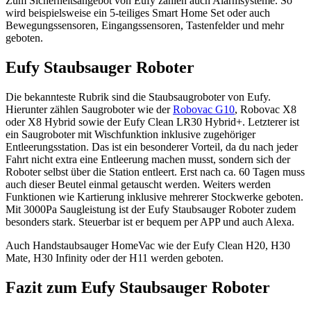
Zum Sicherheitsangebot von Eufy zählen auch Alarmsysteme. So
wird beispielsweise ein 5-teiliges Smart Home Set oder auch
Bewegungssensoren, Eingangssensoren, Tastenfelder und mehr
geboten.
Eufy Staubsauger Roboter
Die bekannteste Rubrik sind die Staubsaugroboter von Eufy.
Hierunter zählen Saugroboter wie der
Robovac G10
, Robovac X8
oder X8 Hybrid sowie der Eufy Clean LR30 Hybrid+. Letzterer ist
ein Saugroboter mit Wischfunktion inklusive zugehöriger
Entleerungsstation. Das ist ein besonderer Vorteil, da du nach jeder
Fahrt nicht extra eine Entleerung machen musst, sondern sich der
Roboter selbst über die Station entleert. Erst nach ca. 60 Tagen muss
auch dieser Beutel einmal getauscht werden. Weiters werden
Funktionen wie Kartierung inklusive mehrerer Stockwerke geboten.
Mit 3000Pa Saugleistung ist der Eufy Staubsauger Roboter zudem
besonders stark. Steuerbar ist er bequem per APP und auch Alexa.
Auch Handstaubsauger HomeVac wie der Eufy Clean H20, H30
Mate, H30 Infinity oder der H11 werden geboten.
Fazit
zum Eufy Staubsauger Roboter