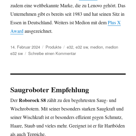
zudem eine weltbekannte Marke, die zu Lenovo gehört. Das
Unternehmen gibt es bereits seit 1983 und hat seinen Sitz in
Essen in Deutschland. Weiters ist Medion mit dem
Plus X
Award
ausgezeichnet.
Veröffentlicht
Kategorien
Schlagwörter
14. Februar 2024
Produkte
e32
,
e32 sw
,
medion
,
medion
am
zu
e32 sw
Schreibe einen Kommentar
Medion
E32
SW
2
in
Saugroboter Empfehlung
1
Saugroboter
Roborock S8
Der
zählt zu den begehrtesten Saug- und
mit
Wischrobotern. Mit seiner besonders starken Saugkraft und
Wischfunktion
seiner Wischkraft ist er besonders effizient gegen Schmutz,
Haare, Staub und vieles mehr. Geeignet ist er für Hartböden
als auch Teppiche.